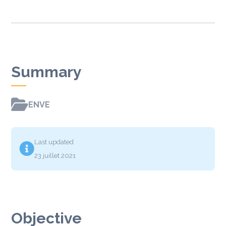
Summary

ENVE
Last updated

23 juillet 2021
Objective