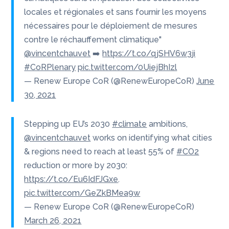
locales et régionales et sans fournir les moyens
nécessaires pour le déploiement de mesures
contre le réchauffement climatique"
@vincentchauvet
➡
https://t.co/qjSHV6w3ji
#CoRPlenary
pic.twitter.com/0UiejBhIzl
— Renew Europe CoR (@RenewEuropeCoR)
June
30, 2021
Stepping up EU’s 2030
#climate
ambitions,
@vincentchauvet
works on identifying what cities
& regions need to reach at least 55% of
#CO2
reduction or more by 2030:
https://t.co/Eu6IdFJGxe
.
pic.twitter.com/GeZkBMea9w
— Renew Europe CoR (@RenewEuropeCoR)
March 26, 2021