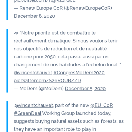
pic.twitter.com/f4jM21fQcE
— Renew Europe CoR (@RenewEuropeCoR)
December 8, 2020
📣 "Notre priorité est de combattre le
réchauffement climatique. Si nous voulons tenir
nos objectifs de réduction et de neutralité
carbone pour 2050, cela passe aussi par un
changement de nos habitudes à l’échelon local. "
@vincentchauvet
#CongrèsMoDem2020
pic.twitter.com/Sz6ROUBZZD
— MoDem (@MoDem)
December 5, 2020
.
@vincentchauvet
, part of the new
@EU_CoR
#GreenDeal
Working Group launched today,
suggests buying natural assets such as forests, as
they have an important role to play in