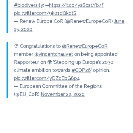
#biodiversity
: ➡
https://t.co/ysScs1Yb7f
pic.twitter.com/9k01dQkdtS
— Renew Europe CoR (@RenewEuropeCoR)
June
15, 2020
👏 Congratulations to
@RenewEuropeCoR
member
@vincentchauvet
on being appointed
Rapporteur on 🌍 'Stepping up Europe’s 2030
climate ambition towards
#COP26
' opinion.
pic.twitter.com/yDZcEbG8p4
— European Committee of the Regions
(@EU_CoR)
November 22, 2020