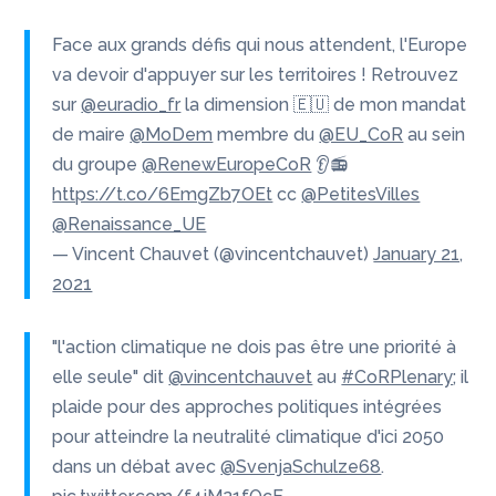
Face aux grands défis qui nous attendent, l'Europe
va devoir d'appuyer sur les territoires ! Retrouvez
sur
@euradio_fr
la dimension 🇪🇺 de mon mandat
de maire
@MoDem
membre du
@EU_CoR
au sein
du groupe
@RenewEuropeCoR
👂📻
https://t.co/6EmgZb7OEt
cc
@PetitesVilles
@Renaissance_UE
— Vincent Chauvet (@vincentchauvet)
January 21,
2021
"l'action climatique ne dois pas être une priorité à
elle seule" dit
@vincentchauvet
au
#CoRPlenary
; il
plaide pour des approches politiques intégrées
pour atteindre la neutralité climatique d'ici 2050
dans un débat avec
@SvenjaSchulze68
.