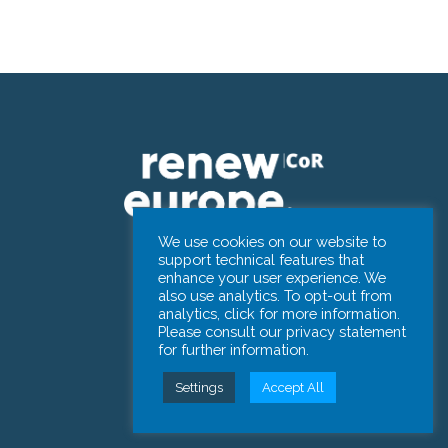
We use cookies on our website to
support technical features that
enhance your user experience. We
CONTACT
also use analytics. To opt-out from
analytics, click for more information.
Please consult our privacy statement
Renew Europe.
for further information.
Committee of the Regions
Settings
Accept All
101 Rue Belliardstraat
1040 Brussels – BELGIUM